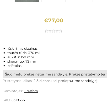
€77,00
išskirtinis dizainas
taurės tūris: 370 ml
aukštis: 150 mm
skersmuo: 72 mm
krištolas
Šiuo metu prekės neturime sandėlyje. Prekės pristatymo termi
Pristatymo laikas:
2-5 dienos (kai prekę turime sandėlyje)
Gamintojas:
Orrefors
SKU:
6310336