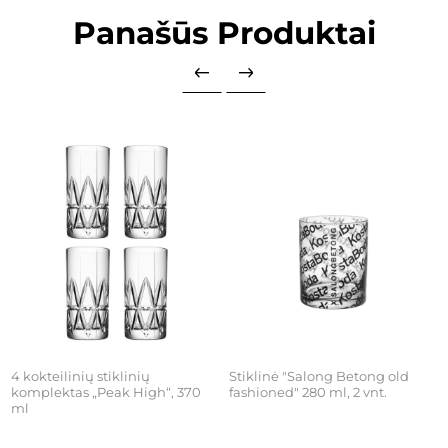
Panašūs Produktai
4 kokteilinių stiklinių
Stiklinė "Salong Betong old
komplektas „Peak High“, 370
fashioned" 280 ml, 2 vnt.
ml