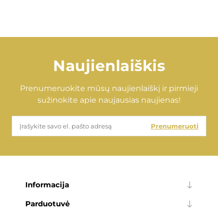
€77,00
€46,00
Naujienlaiškis
Prenumeruokite mūsų naujienlaiškį ir pirmieji
sužinokite apie naujausias naujienas!
Prenumeruoti
Informacija
Parduotuvė