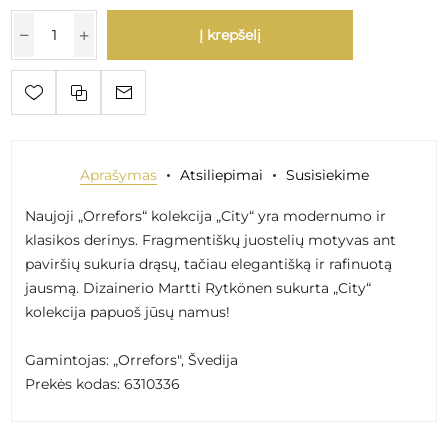
Į krepšelį
Aprašymas
Atsiliepimai
Susisiekime
Naujoji „Orrefors“ kolekcija „City“ yra modernumo ir
klasikos derinys. Fragmentiškų juostelių motyvas ant
paviršių sukuria drąsų, tačiau elegantišką ir rafinuotą
jausmą. Dizainerio Martti Rytkönen sukurta „City“
kolekcija papuoš jūsų namus!
Gamintojas: „Orrefors", Švedija
Prekės kodas: 6310336