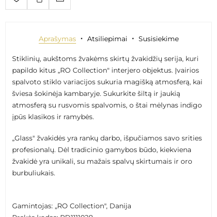
Aprašymas
Atsiliepimai
Susisiekime
Stiklinių, aukštoms žvakėms skirtų žvakidžių serija, kuri
papildo kitus „RO Collection" interjero objektus. Įvairios
spalvoto stiklo variacijos sukuria magišką atmosferą, kai
šviesa šokinėja kambaryje. Sukurkite šiltą ir jaukią
atmosferą su rusvomis spalvomis, o štai mėlynas indigo
įpūs klasikos ir ramybės.
„Glass" žvakidės yra rankų darbo, išpučiamos savo srities
profesionalų. Dėl tradicinio gamybos būdo, kiekviena
žvakidė yra unikali, su mažais spalvų skirtumais ir oro
burbuliukais.
Gamintojas: „RO Collection", Danija