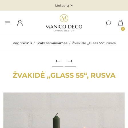
0
Pagrindinis
/
Stalo serviravimas
/
Žvakidė „Glass 55“, rusva
ŽVAKIDĖ „GLASS 55“, RUSVA