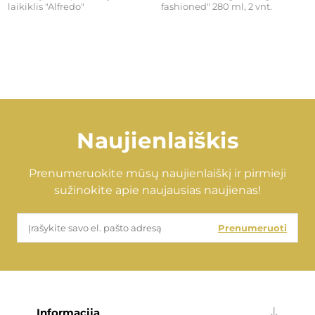
laikiklis "Alfredo"
fashioned" 280 ml, 2 vnt.
€99,00
€46,00
Naujienlaiškis
Prenumeruokite mūsų naujienlaiškį ir pirmieji
sužinokite apie naujausias naujienas!
Prenumeruoti
Informacija