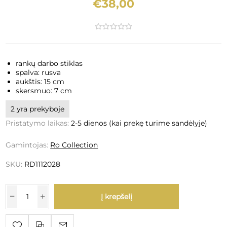
€38,00
rankų darbo stiklas
spalva: rusva
aukštis: 15 cm
skersmuo: 7 cm
2 yra prekyboje
Pristatymo laikas:
2-5 dienos (kai prekę turime sandėlyje)
Gamintojas:
Ro Collection
SKU:
RD1112028
Į krepšelį