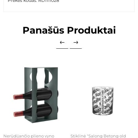
Prekės kodas: RD1111028
Panašūs Produktai
Nerūdijančio plieno vyno
Stiklinė "Salong Betong old