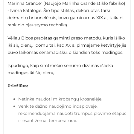
Marinha Grande" (Naujojo Marinha Grande stiklo fabriko)
- Ivima kataloge. Šio tipo stiklas, dekoruotas tarsi
deimantų briaunelėmis, buvo gaminamas XIX a., taikant
rankinio pjaustymo techniką.
Vėliau Bicos pradėtas gaminti preso metodu, kuris išliko
iki šių dienų. Įdomu tai, kad XX a. pirmajame ketvirtyje jis
buvo laikomas senamadišku, o šiandien toks madingas.
Įspūdinga, kaip šimtmečio senumo dizainas išlieka
madingas iki šių dienų.
Priežiūra:
Netinka naudoti mikrobangų krosnelėje.
Venkite dažno naudojimo indaplovėje,
rekomenduojama naudoti trumpus plovimo etapus
ir esant žemai temperatūrai.