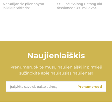
Nerūdijančio plieno vyno
Stiklinė "Salong Betong old
laikiklis "Alfredo"
fashioned" 280 ml, 2 vnt.
€99,00
€46,00
Naujienlaiškis
Prenumeruokite mūsų naujienlaiškį ir pirmieji
sužinokite apie naujausias naujienas!
Prenumeruoti