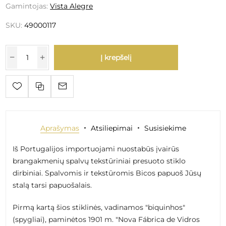
Gamintojas:
Vista Alegre
SKU:
49000117
Į krepšelį
Aprašymas
Atsiliepimai
Susisiekime
Iš Portugalijos importuojami nuostabūs įvairūs
brangakmenių spalvų tekstūriniai presuoto stiklo
dirbiniai. Spalvomis ir tekstūromis Bicos papuoš Jūsų
stalą tarsi papuošalais.
Pirmą kartą šios stiklinės, vadinamos "biquinhos"
(spygliai), paminėtos 1901 m. "Nova Fábrica de Vidros