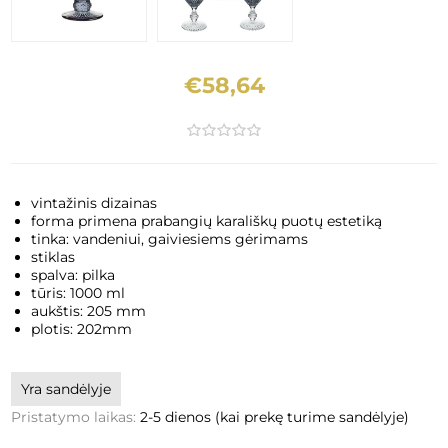
€58,64
vintažinis dizainas
forma primena prabangių karališkų puotų estetiką
tinka: vandeniui, gaiviesiems gėrimams
stiklas
spalva: pilka
tūris: 1000 ml
aukštis: 205 mm
plotis: 202mm
Yra sandėlyje
Pristatymo laikas:
2-5 dienos (kai prekę turime sandėlyje)