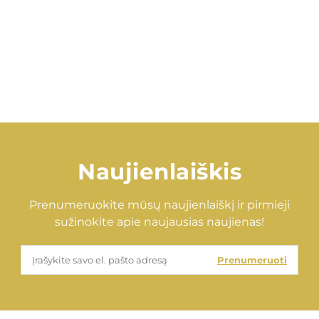
Naujienlaiškis
Prenumeruokite mūsų naujienlaiškį ir pirmieji
sužinokite apie naujausias naujienas!
Prenumeruoti