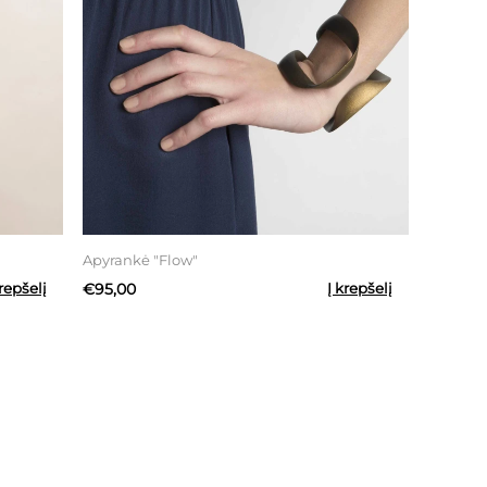
Apyrankė "Flow"
krepšelį
€95,00
Į krepšelį