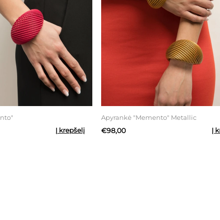
nto"
Apyrankė "Memento" Metallic
Į krepšelį
€98,00
Į 