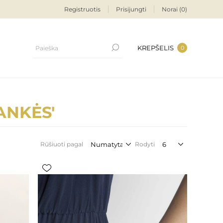
Registruotis
Prisijungti
Norai
(0)
KREPŠELIS
0
ANKĖS'
Rūšiuoti pagal
Rodyti