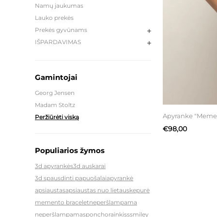
Namų jaukumas
Lauko prekės
Prekės gyvūnams
IŠPARDAVIMAS
Gamintojai
Georg Jensen
Madam Stoltz
Apyranke "Meme
Peržiūrėti viską
€98,00
Populiarios žymos
3d apyrankės
3d auskarai
3d spausdinti papuošalai
apyrankė
apsiaustas
apsiaustas nuo lietaus
kepurė
memento bracelet
neperšlampama
neperšlampamas
poncho
rainkiss
smiley