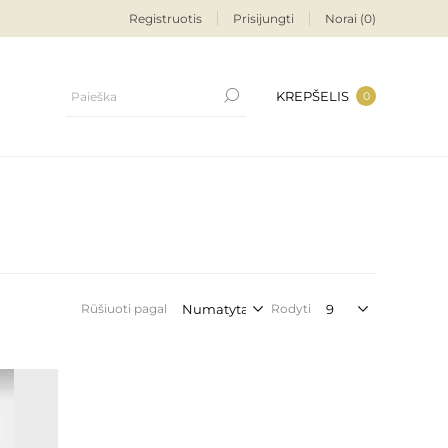
Registruotis
Prisijungti
Norai
(0)
KREPŠELIS
0
Rūšiuoti pagal
Rodyti