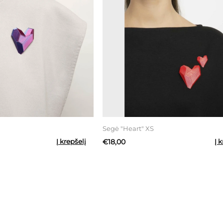
Segė "Heart" XS
Į krepšelį
€18,00
Į 