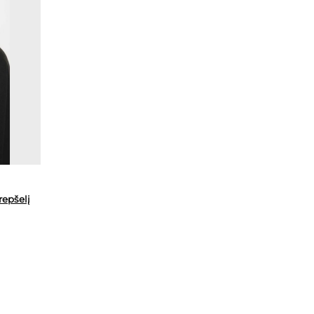
krepšelį