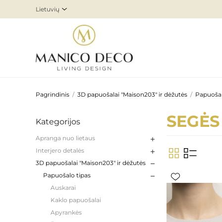
Pagrindinis
/
3D papuošalai "Maison203" ir dėžutės
/
Papuošal
SEGĖS
Kategorijos
Apranga nuo lietaus
Interjero detalės
3D papuošalai "Maison203" ir dėžutės
Papuošalo tipas
Auskarai
Kaklo papuošalai
Apyrankės