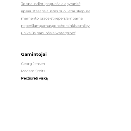
3d spausdinti papuošalai
apyrankė
apsiaustas
apsiaustas nuo lietaus
kepurė
memento bracelet
neperšlampama
neperšlampamas
poncho
rainkiss
smiley
unikalūs papuošalai
waterproof
Gamintojai
Georg Jensen
Madam Stoltz
Peržiūrėti viską