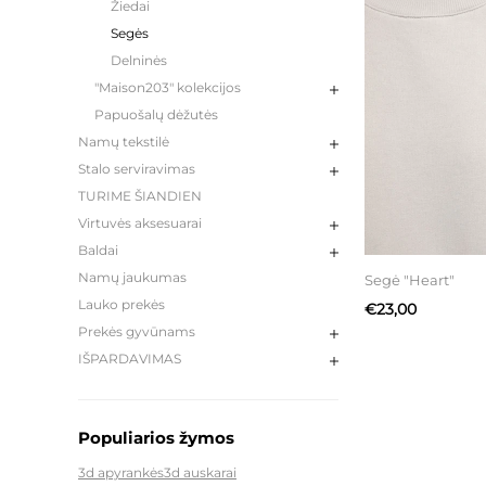
Žiedai
Segės
Delninės
"Maison203" kolekcijos
Papuošalų dėžutės
Namų tekstilė
Stalo serviravimas
TURIME ŠIANDIEN
Virtuvės aksesuarai
Baldai
Namų jaukumas
Segė "Heart"
Lauko prekės
€23,00
Prekės gyvūnams
IŠPARDAVIMAS
Populiarios žymos
3d apyrankės
3d auskarai