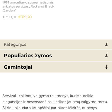
IPM porceliano suprematistinis
arbatos servizas „Red and Black
Garden“
€399,00
€319,20
Kategorijos
Populiarios žymos
Gamintojai
Servizai - tai indų valgymo reikmenys, kurie suteikia
elegancijos ir nesenstančios klasikos jausmą valgymo metu.
Šį rinkinį sudaro kruopščiai parinktos lėkštės, dubenys,