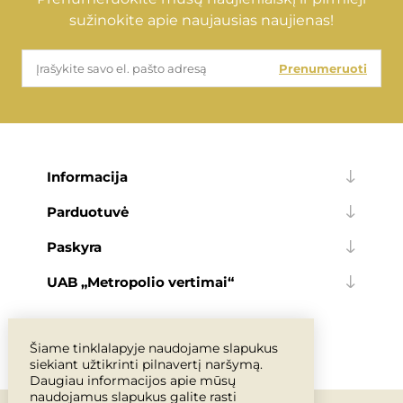
sužinokite apie naujausias naujienas!
Prenumeruoti
Informacija
Parduotuvė
Paskyra
UAB „Metropolio vertimai“
Šiame tinklalapyje naudojame slapukus
siekiant užtikrinti pilnavertį naršymą.
Daugiau informacijos apie mūsų
naudojamus slapukus galite rasti