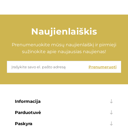
Naujienlaiškis
Prenumeruokite mūsų naujienlaiškį ir pirmieji
sužinokite apie naujausias naujienas!
Prenumeruoti
Informacija
Parduotuvė
Paskyra